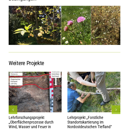
Weitere Projekte
Lehrforschungsprojekt
Lehrprojekt „Forstliche
L
„Oberflächenprozesse durch
Standortskartierung im
V
Wind, Wasser und Feuer in
Nordostdeutschen Tiefland“