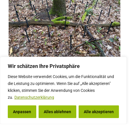
Wir schätzen Ihre Privatsphäre
Effiziente Mischung zukunftsweisender
Diese Website verwendet Cookies, um die Funktionalität und
Baumarten zur
die Leistung zu optimieren. Wenn Sie auf „Alle akzeptieren"
Wasserhaushaltsverbesserung
klicken, stimmen Sie der Anwendung von Cookies
zu.
Datenschutzerklärung
Der voranschreitende Klimawandel führt schon
Anpassen
Alles ablehnen
Alle akzeptieren
jetzt zu Extremwetterereignissen, deren
Häufigkeit mit hoher Wahrscheinlichkeit weiter
zunehmen wird. In den vergangenen Jahren