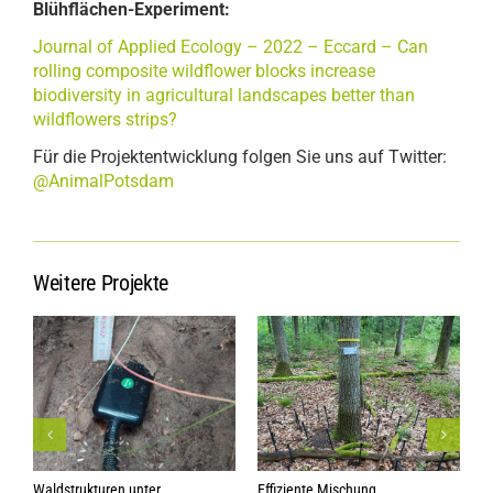
Blühflächen-Experiment:
Journal of Applied Ecology – 2022 – Eccard – Can
rolling composite wildflower blocks increase
biodiversity in agricultural landscapes better than
wildflowers strips?
Für die Projektentwicklung folgen Sie uns auf Twitter:
@AnimalPotsdam
Weitere Projekte
Waldstrukturen unter
Effiziente Mischung
S