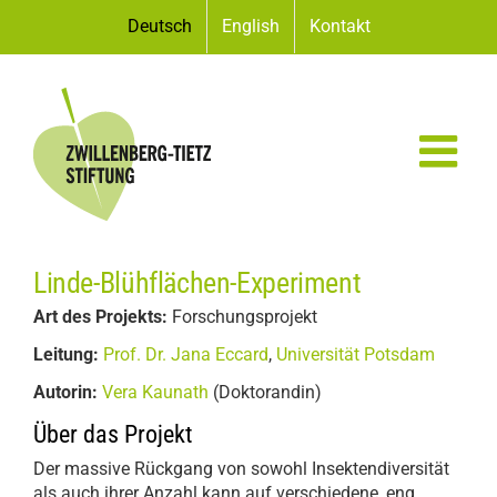
Zum
Deutsch
English
Kontakt
Inhalt
springen
Linde-Blühflächen-Experiment
Art des Projekts:
Forschungsprojekt
Leitung:
Prof. Dr. Jana Eccard
,
Universität Potsdam
Autorin:
Vera Kaunath
(Doktorandin)
Über das Projekt
Der massive Rückgang von sowohl Insektendiversität
als auch ihrer Anzahl kann auf verschiedene, eng