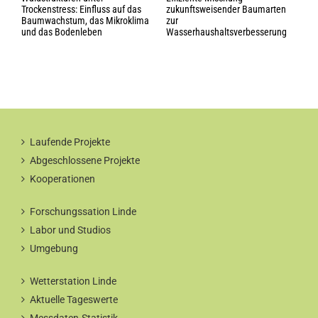
Trockenstress: Einfluss auf das
zukunftsweisender Baumarten
e
Baumwachstum, das Mikroklima
zur
e
und das Bodenleben
Wasserhaushaltsverbesserung
Laufende Projekte
Abgeschlossene Projekte
Kooperationen
Forschungssation Linde
Labor und Studios
Umgebung
Wetterstation Linde
Aktuelle Tageswerte
Messdaten-Statistik