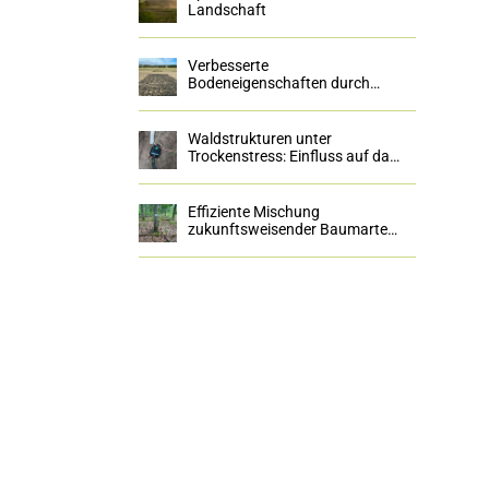
Landschaft
Verbesserte
Bodeneigenschaften durch
künstliche Huminstoffe
Waldstrukturen unter
Trockenstress: Einfluss auf das
Baumwachstum, das
Mikroklima und das Bodenleben
Effiziente Mischung
zukunftsweisender Baumarten
zur
Wasserhaushaltsverbesserung