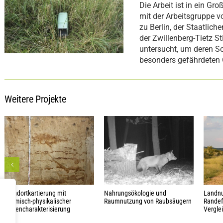
Die Arbeit ist in ein G
mit der Arbeitsgruppe vo
zu Berlin, der Staatli
der Zwillenberg-Tietz S
untersucht, um deren Sc
besonders gefährdeten 
Weitere Projekte
Standortkartierung mit
Nahrungsökologie und
Landnu
chemisch-physikalischer
Raumnutzung von Raubsäugern
Randef
Bodencharakterisierung
Vergle