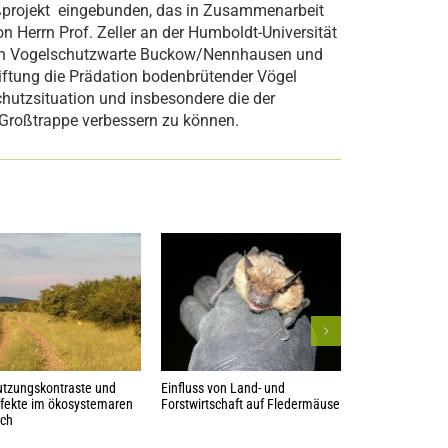
roßprojekt eingebunden, das in Zusammenarbeit
n Herrn Prof. Zeller an der Humboldt-Universität
chen Vogelschutzwarte Buckow/Nennhausen und
tiftung die Prädation bodenbrütender Vögel
hutzsituation und insbesondere die der
Großtrappe verbessern zu können.
tzungskontraste und
Einfluss von Land- und
Waldbauliche Ko
fekte im ökosystemaren
Forstwirtschaft auf Fledermäuse
Spätblühenden 
ich