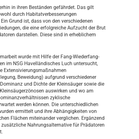
terhin in ihren Beständen gefährdet. Das gilt
bwohl durch Habitatverbesserungen
. Ein Grund ist, dass von den verschiedenen
edungen, die eine erfolgreiche Aufzucht der Brut
toren darstellen. Diese sind in erheblichem
marbeit wurde mit Hilfe der Fang-Wiederfang-
en im NSG Havelländisches Luch untersucht,
che Extensivierungsmaßnahmen
lllegung, Beweidung) aufgrund verschiedener
 Dominanz und Dichte der Kleinsäuger sowie die
Kleinsäugerzönosen auswirken und wo am
ominanzverhältnissen zyklische
rwartet werden können. Die unterschiedlichen
urden ermittelt und ihre Abhängigkeiten von
chen Flächen miteinander verglichen. Ergänzend
zusätzliche Nahrungsalternative für Prädatoren
t.