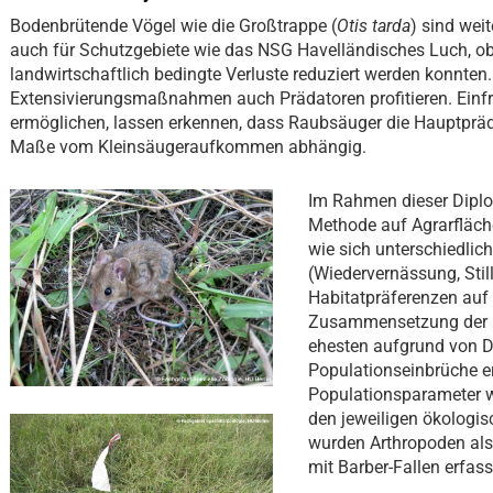
Bodenbrütende Vögel wie die Großtrappe (
Otis tarda
) sind wei
auch für Schutzgebiete wie das NSG Havelländisches Luch, o
landwirtschaftlich bedingte Verluste reduziert werden konnten
Extensivierungsmaßnahmen auch Prädatoren profitieren. Einfri
ermöglichen, lassen erkennen, dass Raubsäuger die Hauptpräda
Maße vom Kleinsäugeraufkommen abhängig.
Im Rahmen dieser Diplo
Methode auf Agrarfläch
wie sich unterschiedli
(Wiedervernässung, Sti
Habitatpräferenzen auf
Zusammensetzung der 
ehesten aufgrund von D
Populationseinbrüche e
Populationsparameter w
den jeweiligen ökologis
wurden Arthropoden als 
mit Barber-Fallen erfass